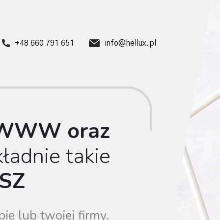
+48 660 791 651
info@hellux.pl
 WWW oraz
ładnie takie
SZ
ie lub twojej firmy.