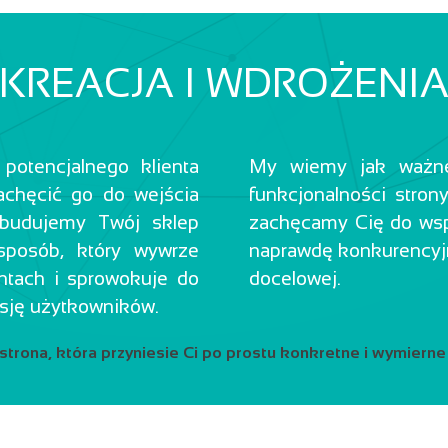
KREACJA I WDROŻENI
otencjalnego klienta
My wiemy jak ważne 
achęcić go do wejścia
funkcjonalności stron
 zbudujemy Twój sklep
zachęcamy Cię do wsp
sposób, który wywrze
naprawdę konkurencyjn
ntach i sprowokuje do
docelowej.
rsję użytkowników.
strona, która przyniesie Ci po prostu konkretne i wymierne