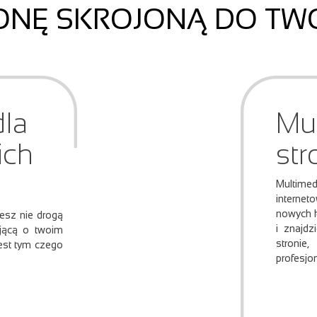
ONĘ SKROJONĄ DO TW
la
Mul
ich
st
Multim
internet
nowych kl
jesz nie drogą
i znajdz
ującą o twoim
stronie
est tym czego
profesjo